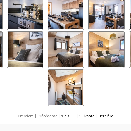
Première |
Précédente |
1
2
3
...
5
|
Suivante
|
Dernière