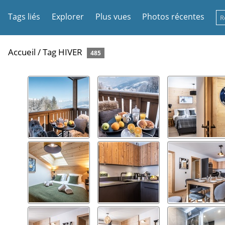
Tags liés
Explorer
Plus vues
Photos récentes
Accueil
/
Tag
HIVER
485