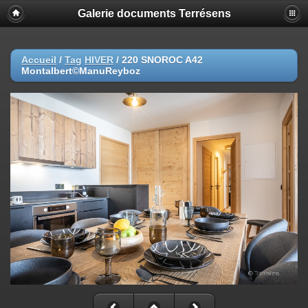
Galerie documents Terrésens
Accueil
/
Tag
HIVER
/
220 SNOROC A42
Montalbert©ManuReyboz