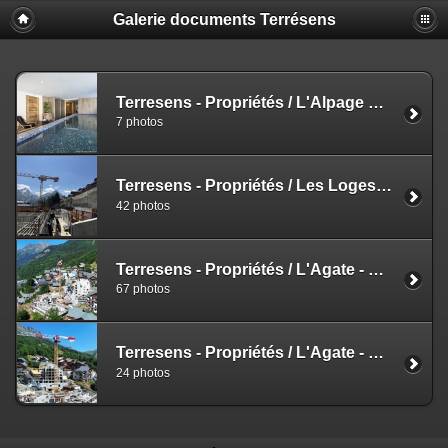
Galerie documents Terrésens
Terresens - Propriétés / L'Alpage d'Augustin - Les Coches / Perspectives
7 photos
Terresens - Propriétés / Les Loges Blanches - Les Deux Alpes / Photos / Chantiers / Juillet 2026 - LAP
42 photos
Terresens - Propriétés / L'Agate - Vaujany / Photos / Chantier - Août 2026 / Format Paysage
67 photos
Terresens - Propriétés / L'Agate - Vaujany / Photos / Chantier - Août 2026 / Format Portrait
24 photos