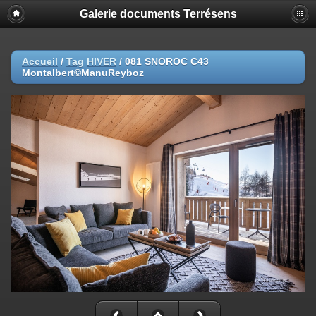
Galerie documents Terrésens
Accueil
/
Tag
HIVER
/
081 SNOROC C43
Montalbert©ManuReyboz