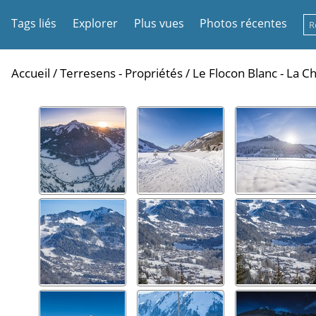
Tags liés
Explorer
Plus vues
Photos récentes
Accueil
/
Terresens - Propriétés
/
Le Flocon Blanc - La 