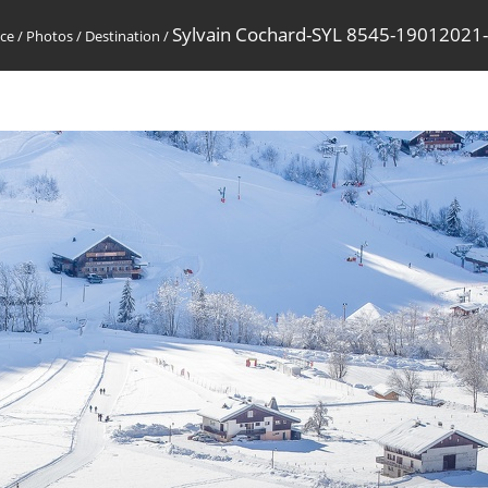
Sylvain Cochard-SYL 8545-19012021
nce
/
Photos
/
Destination
/