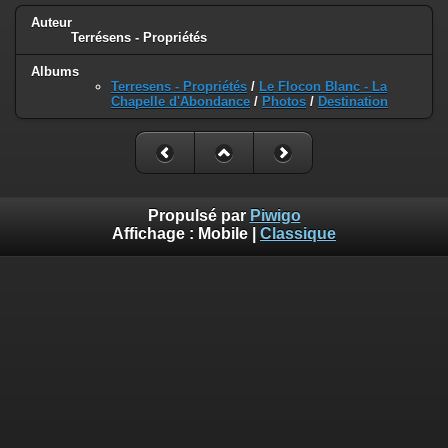
Auteur
Terrésens - Propriétés
Albums
Terresens - Propriétés
/
Le Flocon Blanc - La
Chapelle d'Abondance
/
Photos
/
Destination
Propulsé par
Piwigo
Affichage :
Mobile
|
Classique