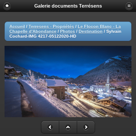
Galerie documents Terrésens
Accueil
/
Terresens - Propriétés
/
Le Flocon Blanc - La
Chapelle d'Abondance
/
Photos
/
Destination
/
Sylvain
Cochard-IMG 4217-05122020-HD