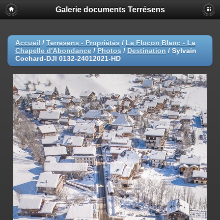
Galerie documents Terrésens
Accueil
/
Terresens - Propriétés
/
Le Flocon Blanc - La
Chapelle d'Abondance
/
Photos
/
Destination
/
Sylvain
Cochard-DJI 0132-24012021-HD