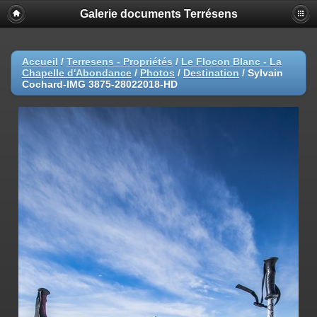
Galerie documents Terrésens
Accueil
/
Terresens - Propriétés
/
Le Flocon Blanc - La
Chapelle d'Abondance
/
Photos
/
Destination
/
Sylvain
Cochard-IMG 3875-28022018-HD