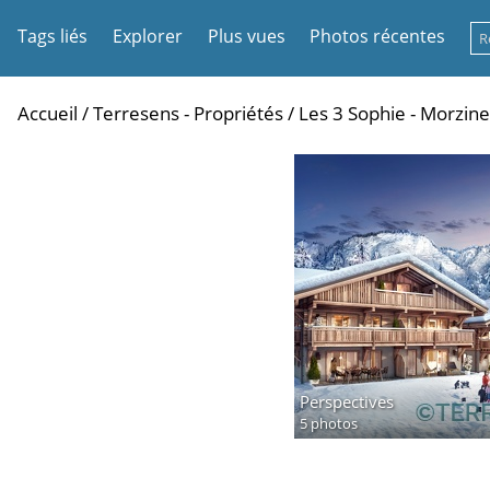
Tags liés
Explorer
Plus vues
Photos récentes
Accueil
/
Terresens - Propriétés
/
Les 3 Sophie - Morzine
Perspectives
5 photos