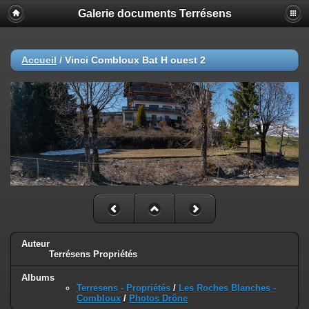
Galerie documents Terrésens
Accueil
/
Vinci Combloux Bat H ouest 2
Auteur
Terrésens Propriétés
Albums
Terresens - Propriétés
/
Les Roches Blanches -
Combloux
/
Photos Drône