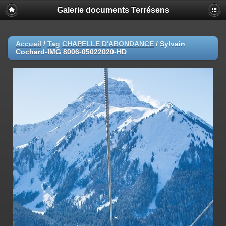
Galerie documents Terrésens
Accueil
/
Tag
CHAPELLE D'ABONDANCE
/
Sylvain
Cochard-IMG 8006-05022020-HD