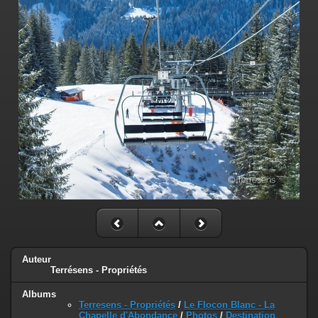
Auteur
Terrésens - Propriétés
Albums
Terresens - Propriétés
/
Le Flocon Blanc - La
Chapelle d'Abondance
/
Photos
/
Destination