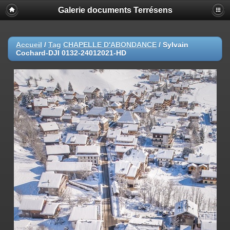
Galerie documents Terrésens
Accueil
/
Tag
CHAPELLE D'ABONDANCE
/
Sylvain
Cochard-DJI 0132-24012021-HD