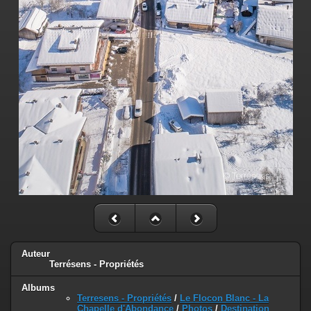
Auteur
Terrésens - Propriétés
Albums
Terresens - Propriétés
/
Le Flocon Blanc - La
Chapelle d'Abondance
/
Photos
/
Destination