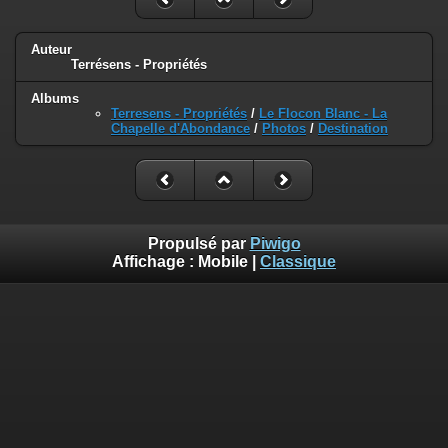
Auteur
Terrésens - Propriétés
Albums
Terresens - Propriétés
/
Le Flocon Blanc - La
Chapelle d'Abondance
/
Photos
/
Destination
Propulsé par
Piwigo
Affichage :
Mobile
|
Classique