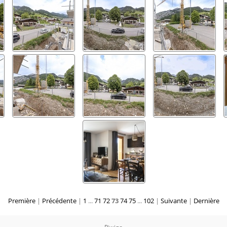
Première
|
Précédente
|
1
...
71
72
73
74
75
...
102
|
Suivante
|
Dernière