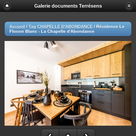
Galerie documents Terrésens
Accueil
/
Tag
CHAPELLE D'ABONDANCE
/
Résidence Le
Flocon Blanc - La Chapelle d'Abondance