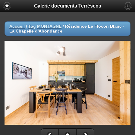
Galerie documents Terrésens
Accueil
/
Tag
MONTAGNE
/
Résidence Le Flocon Blanc -
La Chapelle d'Abondance