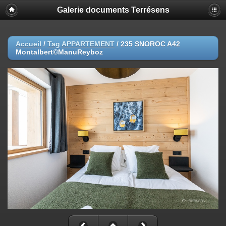
Galerie documents Terrésens
Accueil
/
Tag
APPARTEMENT
/
235 SNOROC A42
Montalbert©ManuReyboz