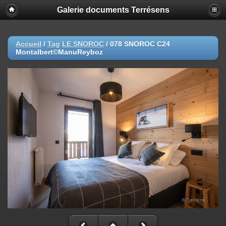
Galerie documents Terrésens
Accueil
/
Tag
LE SNOROC
/
078 SNOROC C24
Montalbert©ManuReyboz