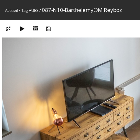
087-N10-Barthelemy©M Reyboz
Accueil
/
Tag
VUES
/