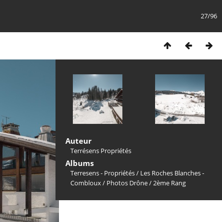
27/96
Auteur
Terrésens Propriétés
Albums
Terresens - Propriétés
/
Les Roches Blanches -
Combloux
/
Photos Drône
/
2ème Rang