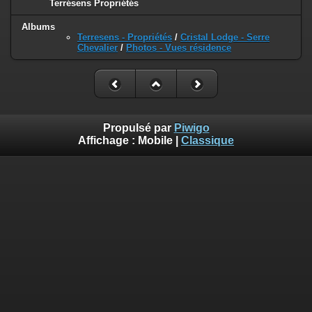
Terrésens Propriétés
Albums
Terresens - Propriétés
/
Cristal Lodge - Serre
Chevalier
/
Photos - Vues résidence
Propulsé par
Piwigo
Affichage :
Mobile
|
Classique