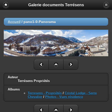
Galerie documents Terrésens
Accueil
/
pano1-0-Panorama
Auteur
Terrésens Propriétés
Albums
Terresens - Propriétés
/
Cristal Lodge - Serre
Chevalier
/
Photos - Vues résidence