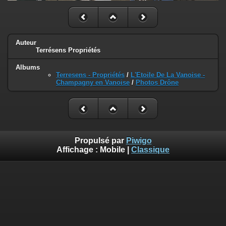
Auteur
Terrésens Propriétés
Albums
Terresens - Propriétés
/
L'Etoile De La Vanoise -
Champagny en Vanoise
/
Photos Drône
Propulsé par
Piwigo
Affichage :
Mobile
|
Classique