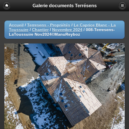
Galerie documents Terrésens
Accueil
/
Terresens - Propriétés
/
Le Caprice Blanc - La
Toussuire
/
Chantier
/
Novembre 2024
/
008-Terresens-
LaToussuire Nov2024©ManuReyboz