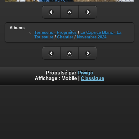
Albums
Terresens - Propriétés
/
Le Caprice Blanc - La
Toussuire
/
Chantier
/
Novembre 2024
Propulsé par
Piwigo
Affichage :
Mobile
|
Classique