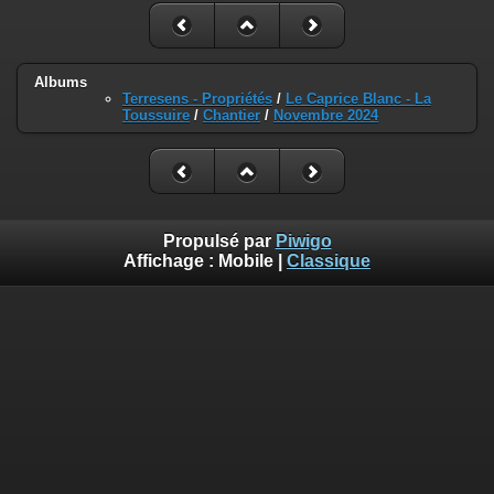
Albums
Terresens - Propriétés
/
Le Caprice Blanc - La
Toussuire
/
Chantier
/
Novembre 2024
Propulsé par
Piwigo
Affichage :
Mobile
|
Classique