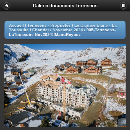
Galerie documents Terrésens
Accueil
/
Terresens - Propriétés
/
Le Caprice Blanc - La
Toussuire
/
Chantier
/
Novembre 2024
/
005-Terresens-
LaToussuire Nov2024©ManuReyboz