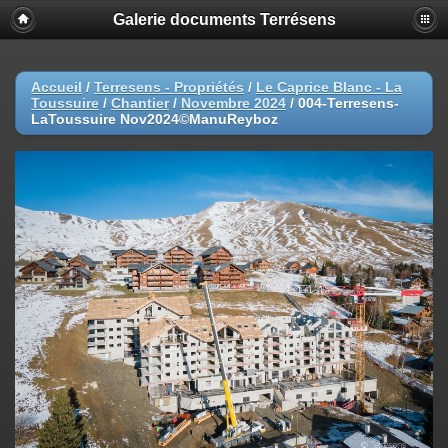
Galerie documents Terrésens
Accueil
/
Terresens - Propriétés
/
Le Caprice Blanc - La
Toussuire
/
Chantier
/
Novembre 2024
/
004-Terresens-
LaToussuire Nov2024©ManuReyboz