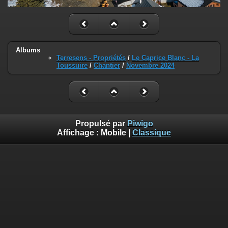
Albums
Terresens - Propriétés
/
Le Caprice Blanc - La
Toussuire
/
Chantier
/
Novembre 2024
Propulsé par
Piwigo
Affichage :
Mobile
|
Classique