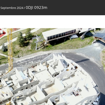
0DJI 0923m
/
Septembre 2024
/