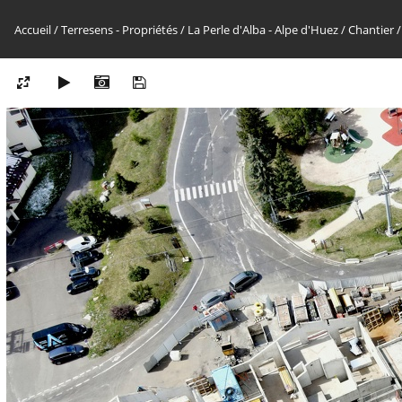
Accueil
/
Terresens - Propriétés
/
La Perle d'Alba - Alpe d'Huez
/
Chantier