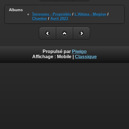
Albums
Terresens - Propriétés
/
L'Altima - Megève
/
Chantier
/
Avril 2023
Propulsé par
Piwigo
Affichage :
Mobile
|
Classique