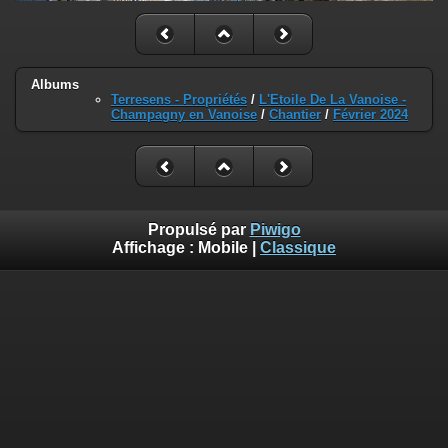
Albums
Terresens - Propriétés
/
L'Etoile De La Vanoise -
Champagny en Vanoise
/
Chantier
/
Février 2024
Propulsé par
Piwigo
Affichage :
Mobile
|
Classique