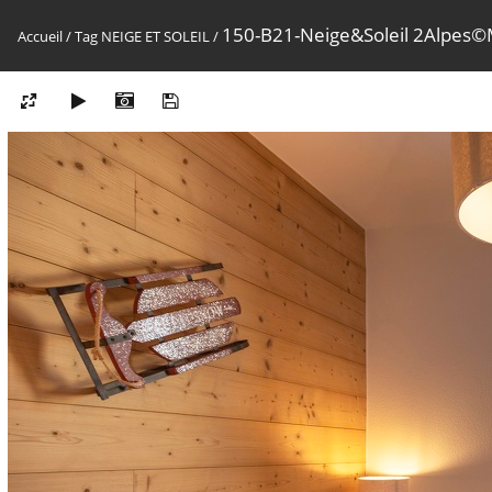
150-B21-Neige&Soleil 2Alpes
Accueil
/
Tag
NEIGE ET SOLEIL
/