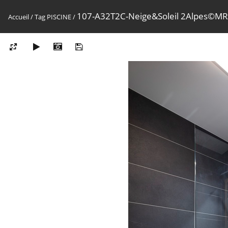
107-A32T2C-Neige&Soleil 2Alpes©M
Accueil
/
Tag
PISCINE
/