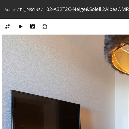
102-A32T2C-Neige&Soleil 2Alpes©M
Accueil
/
Tag
PISCINE
/