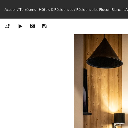
Accueil
/
Terrésens - Hôtels & Résidences
/
Résidence Le Flocon Blanc -