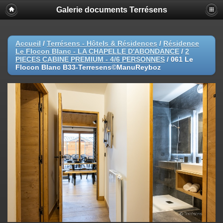
Galerie documents Terrésens
Accueil
/
Terrésens - Hôtels & Résidences
/
Résidence
Le Flocon Blanc - LA CHAPELLE D'ABONDANCE
/
2
PIECES CABINE PREMIUM - 4/6 PERSONNES
/
061 Le
Flocon Blanc B33-Terresens©ManuReyboz