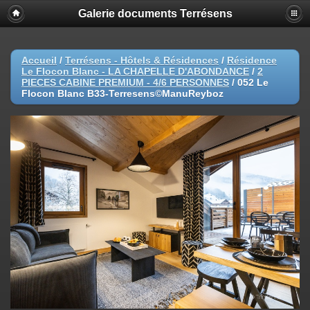
Galerie documents Terrésens
Accueil
/
Terrésens - Hôtels & Résidences
/
Résidence
Le Flocon Blanc - LA CHAPELLE D'ABONDANCE
/
2
PIECES CABINE PREMIUM - 4/6 PERSONNES
/
052 Le
Flocon Blanc B33-Terresens©ManuReyboz