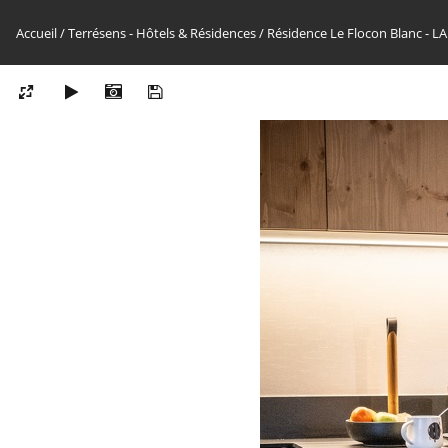
Accueil
/
Terrésens - Hôtels & Résidences
/
Résidence Le Flocon Blanc -