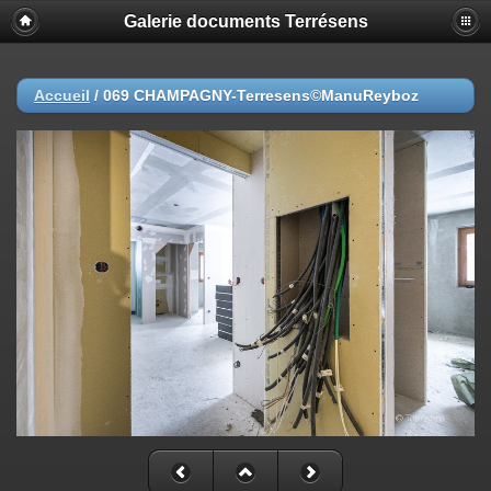
Galerie documents Terrésens
Accueil
/
069 CHAMPAGNY-Terresens©ManuReyboz