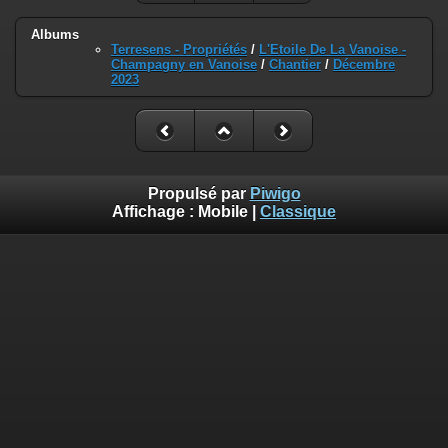
Albums
Terresens - Propriétés
/
L'Etoile De La Vanoise -
Champagny en Vanoise
/
Chantier
/
Décembre
2023
Propulsé par
Piwigo
Affichage :
Mobile
|
Classique