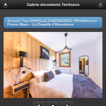
Galerie documents Terrésens
Accueil
/
Tag
CHAPELLE D'ABONDANCE
/
Résidence Le
Flocon Blanc - La Chapelle d'Abondance