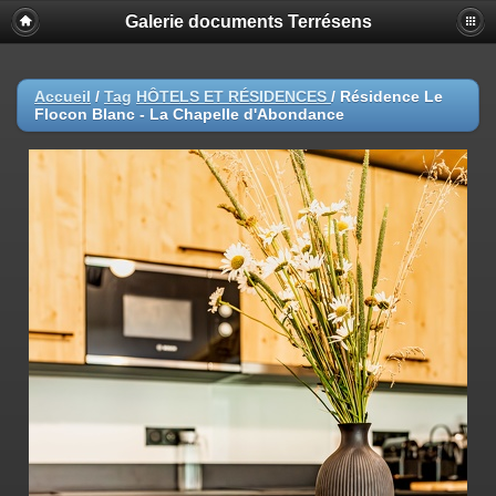
Galerie documents Terrésens
Accueil
/
Tag
HÔTELS ET RÉSIDENCES
/
Résidence Le
Flocon Blanc - La Chapelle d'Abondance