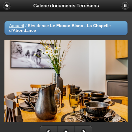
Galerie documents Terrésens
Accueil
/
Résidence Le Flocon Blanc - La Chapelle
d'Abondance