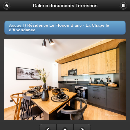
Galerie documents Terrésens
Accueil
/
Résidence Le Flocon Blanc - La Chapelle
d'Abondance