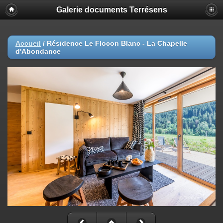
Galerie documents Terrésens
Accueil
/
Résidence Le Flocon Blanc - La Chapelle
d'Abondance