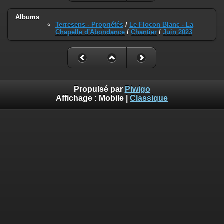
Albums
Terresens - Propriétés
/
Le Flocon Blanc - La
Chapelle d'Abondance
/
Chantier
/
Juin 2023
Propulsé par
Piwigo
Affichage :
Mobile
|
Classique