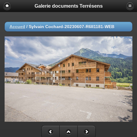
Galerie documents Terrésens
Accueil
/
Sylvain Cochard-20230607-R6II1181-WEB