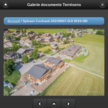
Galerie documents Terrésens
Accueil
/
Sylvain Cochard-20230607-DJI 0010-HD