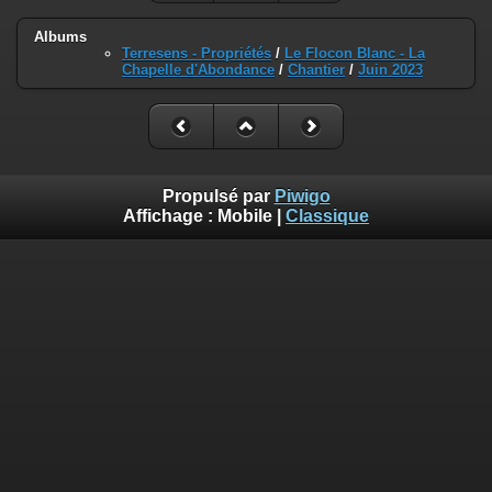
Albums
Terresens - Propriétés
/
Le Flocon Blanc - La
Chapelle d'Abondance
/
Chantier
/
Juin 2023
Propulsé par
Piwigo
Affichage :
Mobile
|
Classique