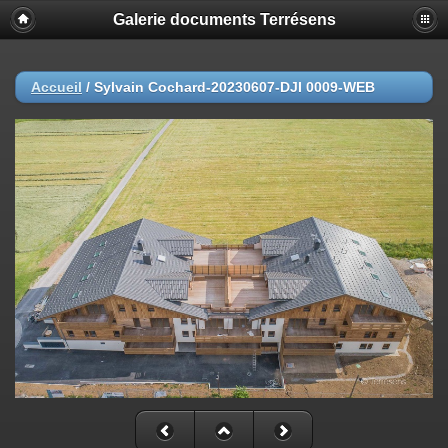
Galerie documents Terrésens
Accueil
/
Sylvain Cochard-20230607-DJI 0009-WEB