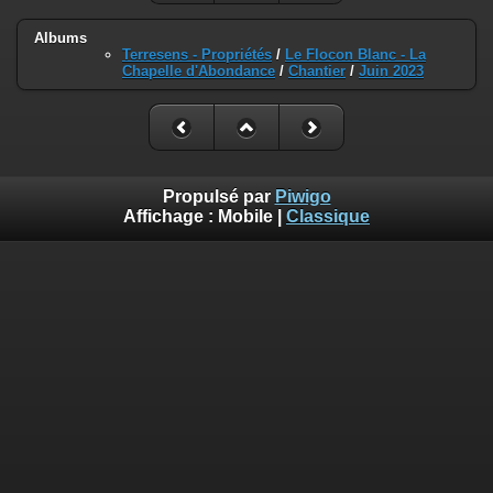
Albums
Terresens - Propriétés
/
Le Flocon Blanc - La
Chapelle d'Abondance
/
Chantier
/
Juin 2023
Propulsé par
Piwigo
Affichage :
Mobile
|
Classique