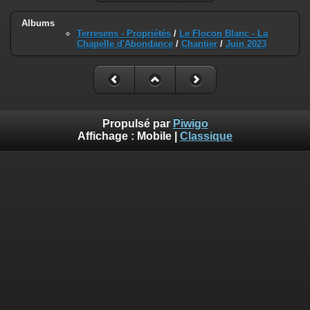
Albums
Terresens - Propriétés
/
Le Flocon Blanc - La
Chapelle d'Abondance
/
Chantier
/
Juin 2023
Propulsé par
Piwigo
Affichage :
Mobile
|
Classique