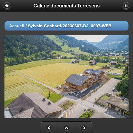
Galerie documents Terrésens
Accueil
/
Sylvain Cochard-20230607-DJI 0007-WEB