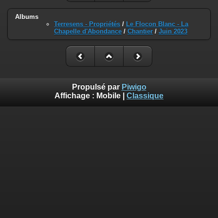
Albums
Terresens - Propriétés
/
Le Flocon Blanc - La
Chapelle d'Abondance
/
Chantier
/
Juin 2023
Propulsé par
Piwigo
Affichage :
Mobile
|
Classique