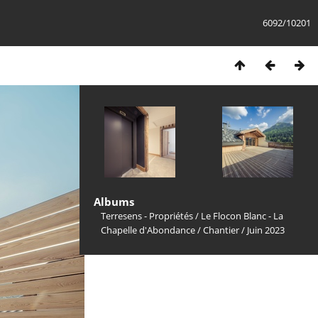
6092/10201
Albums
Terresens - Propriétés
/
Le Flocon Blanc - La
Chapelle d'Abondance
/
Chantier
/
Juin 2023