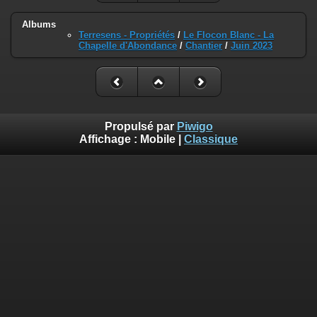
Albums
Terresens - Propriétés
/
Le Flocon Blanc - La
Chapelle d'Abondance
/
Chantier
/
Juin 2023
Propulsé par
Piwigo
Affichage :
Mobile
|
Classique